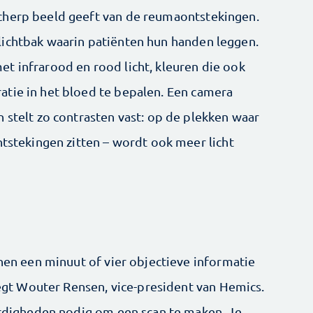
cherp beeld geeft van de reumaontstekingen.
lichtbak waarin patiënten hun handen leggen.
t infrarood en rood licht, kleuren die ook
tie in het bloed te bepalen. Een camera
 stelt zo contrasten vast: op de plekken waar
ontstekingen zitten – wordt ook meer licht
nnen een minuut of vier objectieve informatie
 zegt Wouter Rensen, vice-president van Hemics.
aardigheden nodig om een scan te maken. Je