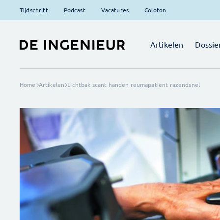
Tijdschrift
Podcast
Vacatures
Colofon
Artikelen
Dossie
Home
Artikelen
Lichtbak scant handen reumapatiënt razendsnel