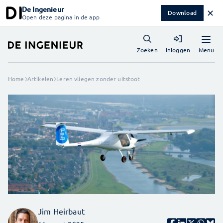
De Ingenieur
✕
Download
Open deze pagina in de app
Menu
Zoeken
Inloggen
Home
Artikelen
Leren vliegen zonder uitstoot
Jim Heirbaut