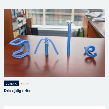
DESIGN
EUREKA
Driezijdige rits