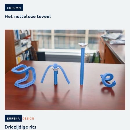
COLUMN
Het nutteloze teveel
DESIGN
EUREKA
Driezijdige rits