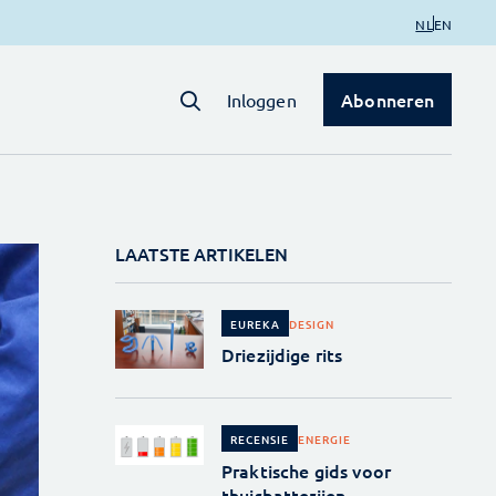
NL
EN
Abonneren
Inloggen
LAATSTE ARTIKELEN
DESIGN
EUREKA
Driezijdige rits
ENERGIE
RECENSIE
Praktische gids voor
thuisbatterijen