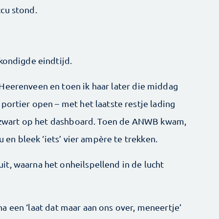
cu stond.
kondigde eindtijd.
Heerenveen en toen ik haar later die middag
portier open – met het laatste restje lading
es zwart op het dashboard. Toen de ANWB kwam,
u en bleek ‘iets’ vier ampère te trekken.
t, waarna het onheilspellend in de lucht
nu na een ‘laat dat maar aan ons over, meneertje’