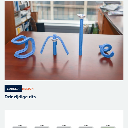
DESIGN
EUREKA
Driezijdige rits