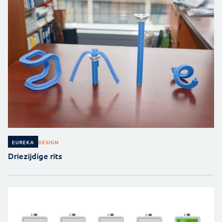
DESIGN
EUREKA
Driezijdige rits