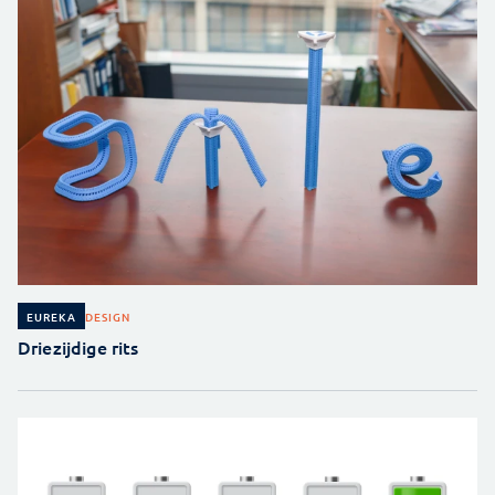
DESIGN
EUREKA
Driezijdige rits