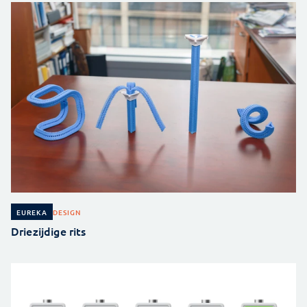
DESIGN
EUREKA
Driezijdige rits