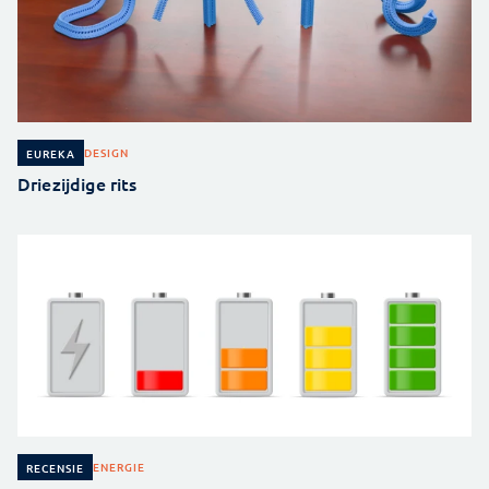
DESIGN
EUREKA
Driezijdige rits
ENERGIE
RECENSIE