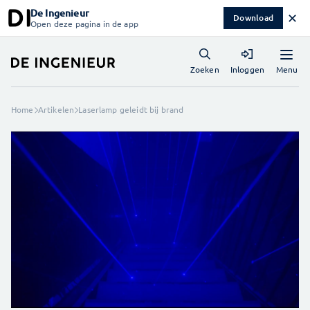
De Ingenieur
✕
Download
Open deze pagina in de app
Menu
Zoeken
Inloggen
Home
Artikelen
Laserlamp geleidt bij brand