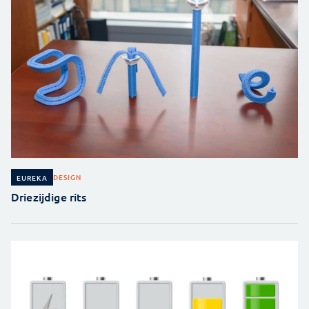
DESIGN
EUREKA
Driezijdige rits