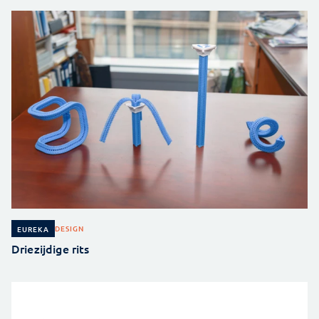
DESIGN
EUREKA
Driezijdige rits