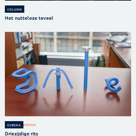
COLUMN
Het nutteloze teveel
DESIGN
EUREKA
Driezijdige rits