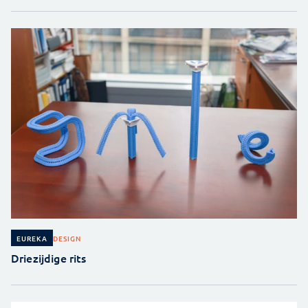
DESIGN
EUREKA
Driezijdige rits