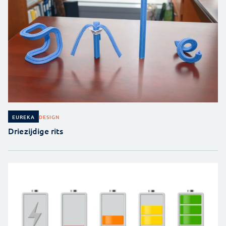
DESIGN
EUREKA
Driezijdige rits