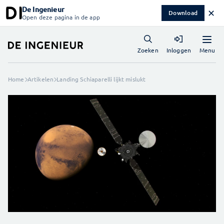
De Ingenieur
✕
Download
Open deze pagina in de app
Menu
Zoeken
Inloggen
Home
Artikelen
Landing Schiaparelli lijkt mislukt