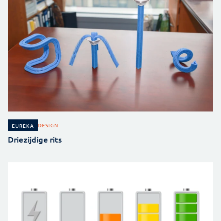
DESIGN
EUREKA
Driezijdige rits