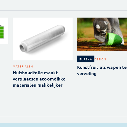
DESIGN
EUREKA
Kunstfruit als wapen t
MATERIALEN
Huishoudfolie maakt
verveling
verplaatsen atoomdikke
materialen makkelijker