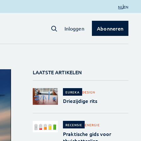
NL
EN
Abonneren
Inloggen
LAATSTE ARTIKELEN
DESIGN
EUREKA
Driezijdige rits
ENERGIE
RECENSIE
Praktische gids voor
thuisbatterijen