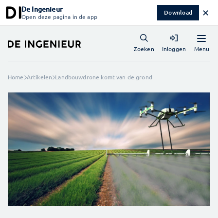
De Ingenieur
✕
Download
Open deze pagina in de app
Menu
Zoeken
Inloggen
Home
Artikelen
Landbouwdrone komt van de grond