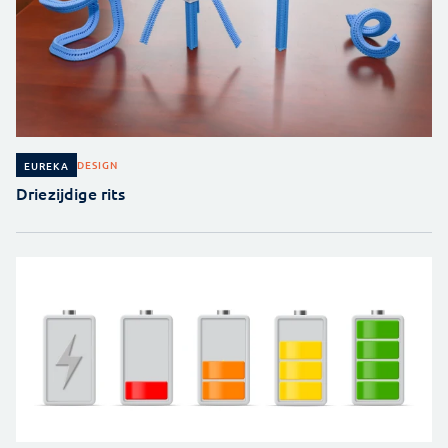
DESIGN
EUREKA
Driezijdige rits