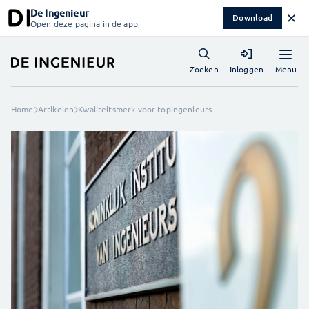
De Ingenieur
✕
Download
Open deze pagina in de app
Menu
Zoeken
Inloggen
Home
Artikelen
Kwaliteitsmerk voor topingenieurs