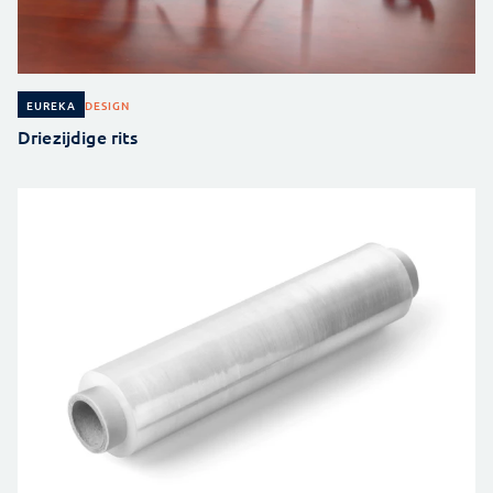
DESIGN
EUREKA
Driezijdige rits