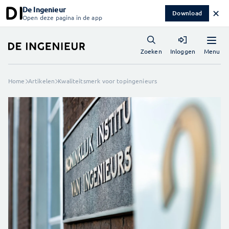
De Ingenieur
✕
Download
Open deze pagina in de app
Menu
Zoeken
Inloggen
Home
Artikelen
Kwaliteitsmerk voor topingenieurs