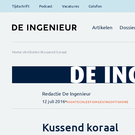
Tijdschrift
Podcast
Vacatures
Colofon
Artikelen
Dossie
Home
Artikelen
Kussend koraal
Redactie De Ingenieur
12 juli 2016
HIGHTECH
LEEFOMGEVING
OFFSHORE
Kussend koraal