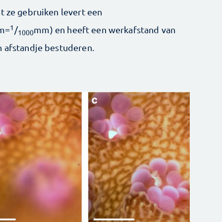
t ze gebruiken levert een
1
µm=
/
mm) en heeft een werkafstand van
1000
n afstandje bestuderen.