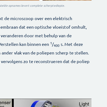
stelde opnames levert complete scherptediepte.
kt de microscoop over een elektrisch
 membraan dat een optische vloeistof omhult,
te veranderen door met behulp van de
1
 Verstellen kan binnen een
/
s. Met deze
400
 ander vlak van de poliepen scherp te stellen.
 vervolgens zo te reconstrueren dat de poliep