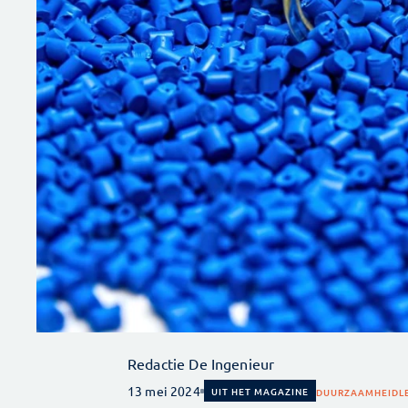
Redactie De Ingenieur
13 mei 2024
UIT HET MAGAZINE
DUURZAAMHEID
L