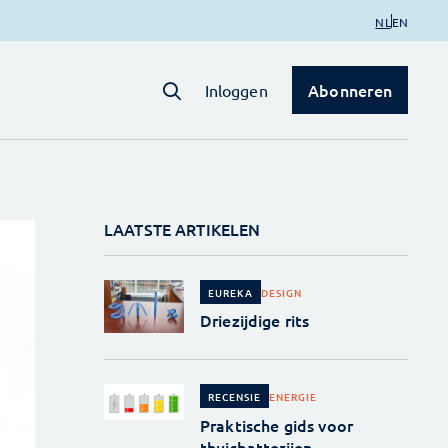
NL
EN
Abonneren
Inloggen
LAATSTE ARTIKELEN
DESIGN
EUREKA
Driezijdige rits
ENERGIE
RECENSIE
Praktische gids voor
thuisbatterijen