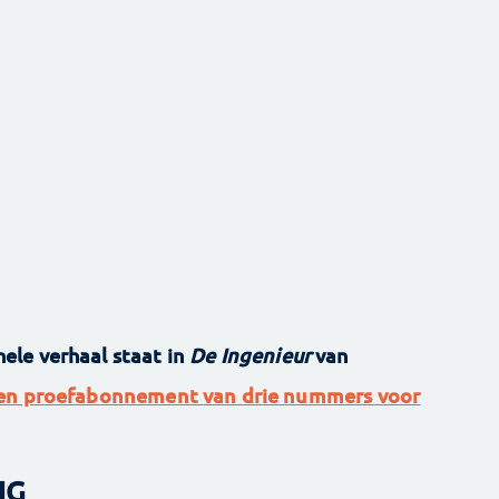
 hele verhaal staat in
De Ingenieur
van
en proefabonnement van drie nummers voor
NG