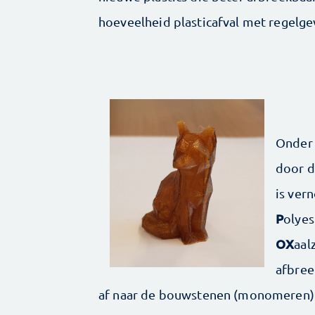
hoeveelheid plasticafval met regelgev
Onder 
door d
is ver
P
olye
OX
aal
afbree
af naar de bouwstenen (monomeren) do