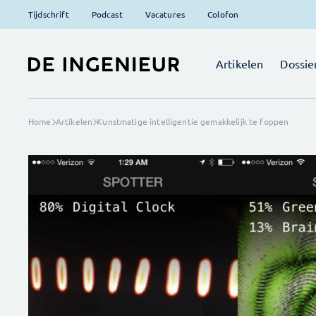
Tijdschrift
Podcast
Vacatures
Colofon
Artikelen
Dossie
Home
Artikelen
Kunstmatige intelligentie gemakkelijk te foppen