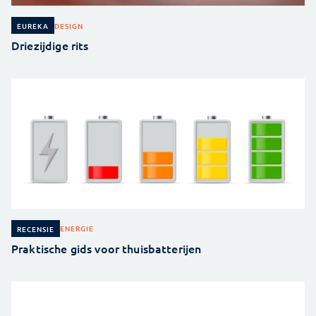
DESIGN
EUREKA
Driezijdige rits
ENERGIE
RECENSIE
Praktische gids voor thuisbatterijen