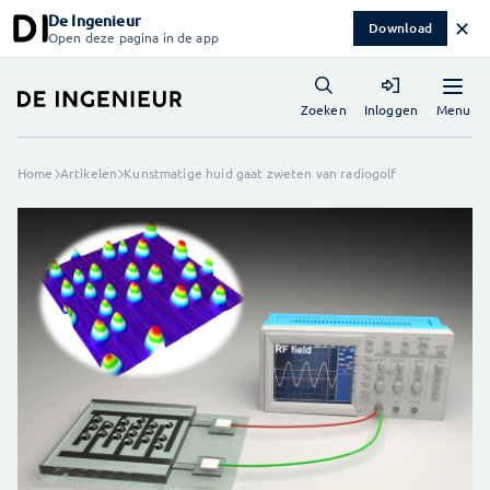
De Ingenieur
✕
Download
Open deze pagina in de app
Menu
Zoeken
Inloggen
Home
Artikelen
Kunstmatige huid gaat zweten van radiogolf