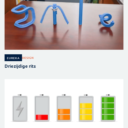
DESIGN
EUREKA
Driezijdige rits