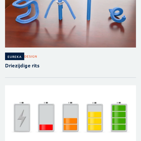
DESIGN
EUREKA
Driezijdige rits