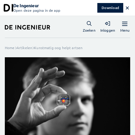
De Ingenieur
✕
Download
Open deze pagina in de app
Menu
Zoeken
Inloggen
Home
Artikelen
Kunstmatig oog helpt artsen