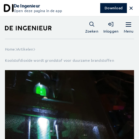
De Ingenieur
✕
Download
Open deze pagina in de app
Menu
Zoeken
Inloggen
Home
Artikelen
Koolstofdioxide wordt grondstof voor duurzame brandstoffen