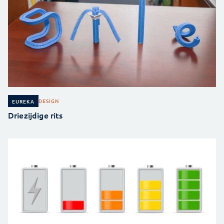
DESIGN
EUREKA
Driezijdige rits