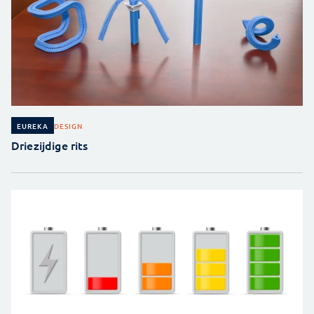
DESIGN
EUREKA
Driezijdige rits