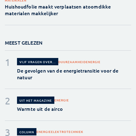
MATERIALEN
Huishoudfolie maakt verplaatsen atoomdikke
materialen makkelijker
MEEST GELEZEN
DUURZAAMHEID
ENERGIE
VIJF VRAGEN OVER...
De gevolgen van de energietransitie voor de
natuur
ENERGIE
UIT HET MAGAZINE
Warmte uit de airco
ENERGIE
ELEKTROTECHNIEK
COLUMN