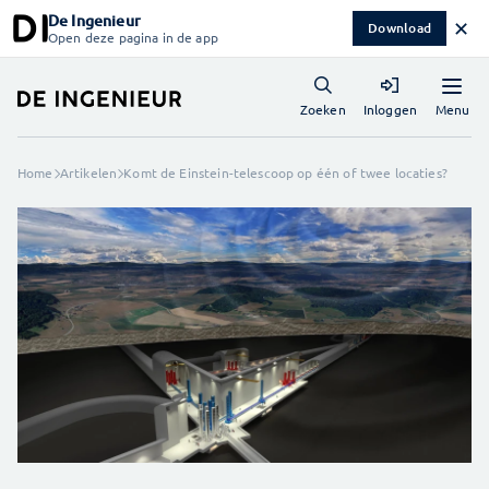
De Ingenieur
✕
Download
Open deze pagina in de app
Menu
Zoeken
Inloggen
Home
Artikelen
Komt de Einstein-telescoop op één of twee locaties?