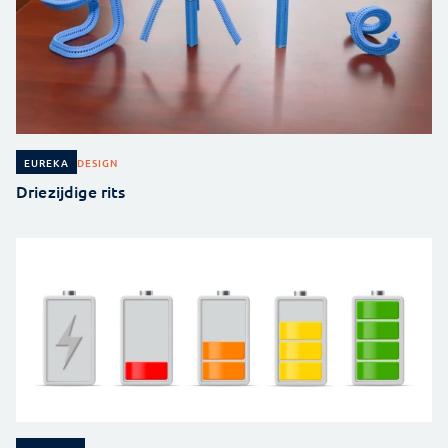
DESIGN
EUREKA
Driezijdige rits