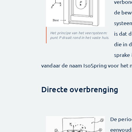
verbond
de bew
systeem
is dat 
Het principe van het veersysteem:
punt P draait rond in het vaste huis.
die in 
sprake 
vandaar de naam IsoSpring voor het 
Directe overbrenging
De perio
eenvoudi