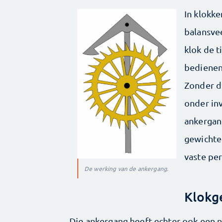
In klokke
balansve
klok de t
bedienen
Zonder d
onder in
ankergan
gewichte
vaste pe
De werking van de ankergang.
Klokg
Die ankergang heeft echter ook een n