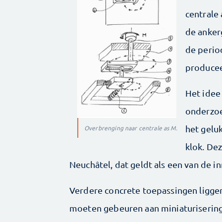
centrale
de anker
de perio
producee
Het idee
onderzoe
het gelu
Overbrenging naar centrale as M.
klok. Dez
Neuchâtel, dat geldt als een van de i
Verdere concrete toepassingen liggen 
moeten gebeuren aan miniaturisering