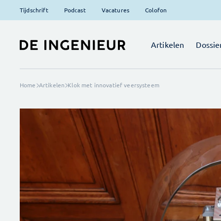
Tijdschrift
Podcast
Vacatures
Colofon
Artikelen
Dossie
Home
Artikelen
Klok met innovatief veersysteem