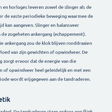
n en horloges leveren zowel de slinger als de
er de vaste periodieke beweging waarmee de
ijd kan aangeven. Slinger en balansveer
 de zogeheten ankergang (echappement).
ie ankergang zou de klok blijven ronddraaien
vloed van zijn gewichten of opwindveer. De
g zorgt ervoor dat de energie van die
n of opwindveer heel geleidelijk en met een
riode wordt vrijgegeven aan de tandraderen.
etik
adeel. De tandraderen staan erdoor een flink