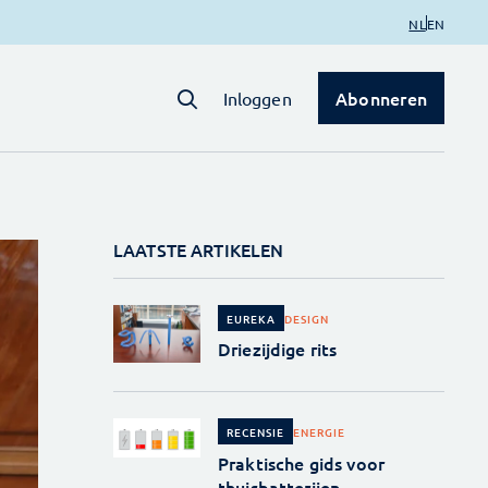
NL
EN
Abonneren
Inloggen
LAATSTE ARTIKELEN
DESIGN
EUREKA
Driezijdige rits
ENERGIE
RECENSIE
Praktische gids voor
thuisbatterijen