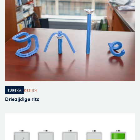
DESIGN
EUREKA
Driezijdige rits