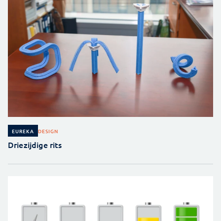
DESIGN
EUREKA
Driezijdige rits