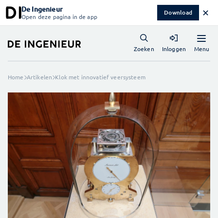
De Ingenieur
✕
Download
Open deze pagina in de app
Menu
Zoeken
Inloggen
Home
Artikelen
Klok met innovatief veersysteem