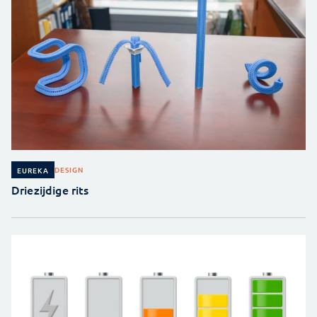
DESIGN
EUREKA
Driezijdige rits