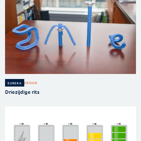
DESIGN
EUREKA
Driezijdige rits