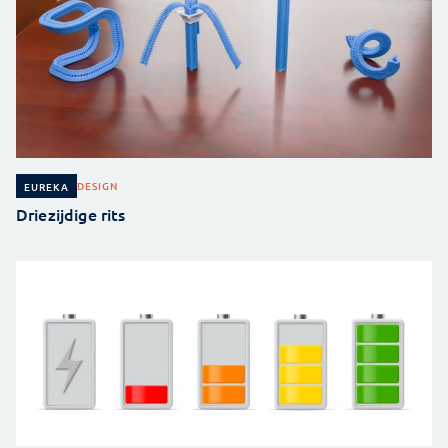
DESIGN
EUREKA
Driezijdige rits