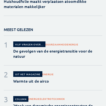
Huishoudfolie maakt verplaatsen atoomdikke
materialen makkelijker
MEEST GELEZEN
DUURZAAMHEID
ENERGIE
VIJF VRAGEN OVER...
De gevolgen van de energietransitie voor de
natuur
ENERGIE
UIT HET MAGAZINE
Warmte uit de airco
ENERGIE
ELEKTROTECHNIEK
COLUMN
'Maak van dynamische energiecontracten de