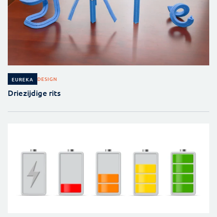
DESIGN
EUREKA
Driezijdige rits