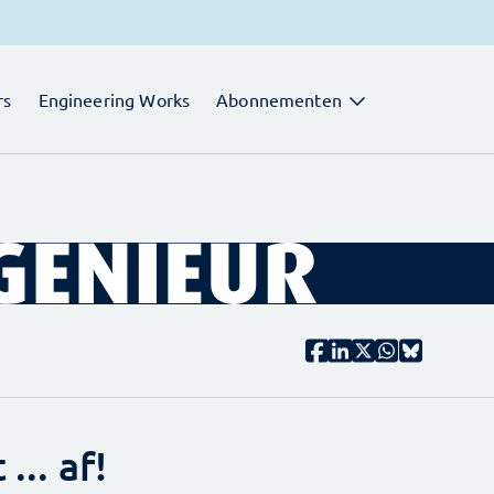
rs
Engineering Works
Abonnementen
... af!