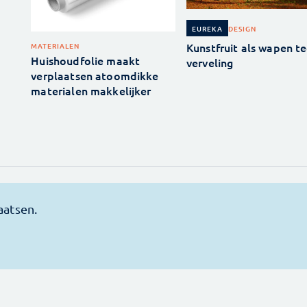
DESIGN
EUREKA
Kunstfruit als wapen t
MATERIALEN
Huishoudfolie maakt
verveling
verplaatsen atoomdikke
materialen makkelijker