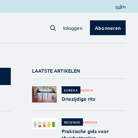
NL
EN
Abonneren
Inloggen
LAATSTE ARTIKELEN
DESIGN
EUREKA
Driezijdige rits
ENERGIE
RECENSIE
Praktische gids voor
thuisbatterijen