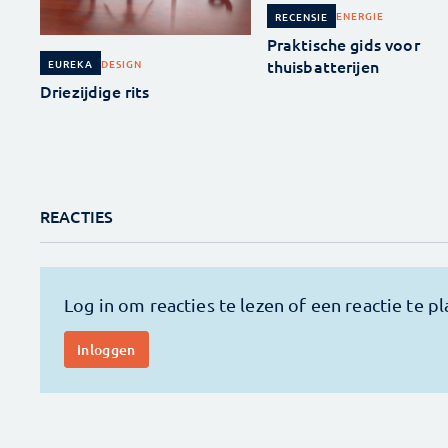
ENERGIE
RECENSIE
Praktische gids voor
thuisbatterijen
DESIGN
EUREKA
Driezijdige rits
REACTIES