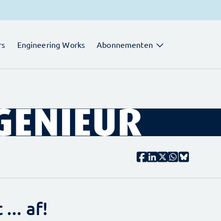
rs
Engineering Works
Abonnementen
... af!