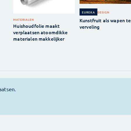
DESIGN
EUREKA
Kunstfruit als wapen t
MATERIALEN
Huishoudfolie maakt
verveling
verplaatsen atoomdikke
materialen makkelijker