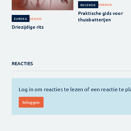
ENERGIE
RECENSIE
Praktische gids voor
thuisbatterijen
DESIGN
EUREKA
Driezijdige rits
REACTIES