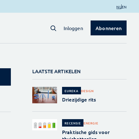
NL
EN
Abonneren
Inloggen
LAATSTE ARTIKELEN
DESIGN
EUREKA
Driezijdige rits
ENERGIE
RECENSIE
Praktische gids voor
thuisbatterijen