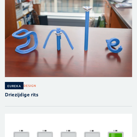
DESIGN
EUREKA
Driezijdige rits