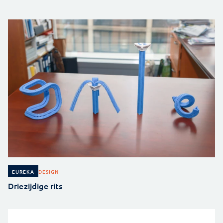
DESIGN
EUREKA
Driezijdige rits