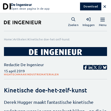
De Ingenieur
✕
Download
Open deze pagina in de app
Menu
Zoeken
Inloggen
Home
Artikelen
Kinetische doe-het-zelf-kunst
Redactie De Ingenieur
15 april 2019
HIGHTECH
MAAKINDUSTRIE
MATERIALEN
Kinetische doe-het-zelf-kunst
Derek Hugger maakt fantastische kinetische
sculpturen waar je uren naar kunt kijken – en die je