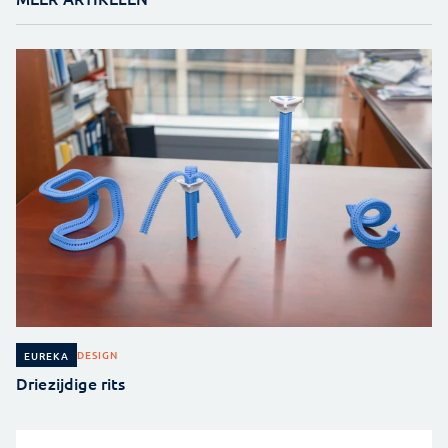
DESIGN
EUREKA
Driezijdige rits