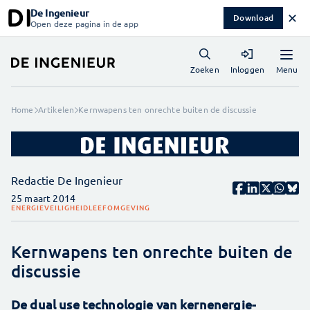
De Ingenieur
✕
Download
Open deze pagina in de app
Menu
Zoeken
Inloggen
Home
Artikelen
Kernwapens ten onrechte buiten de discussie
Redactie De Ingenieur
25 maart 2014
ENERGIE
VEILIGHEID
LEEFOMGEVING
Kernwapens ten onrechte buiten de
discussie
De dual use technologie van kernenergie-