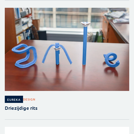
DESIGN
EUREKA
Driezijdige rits