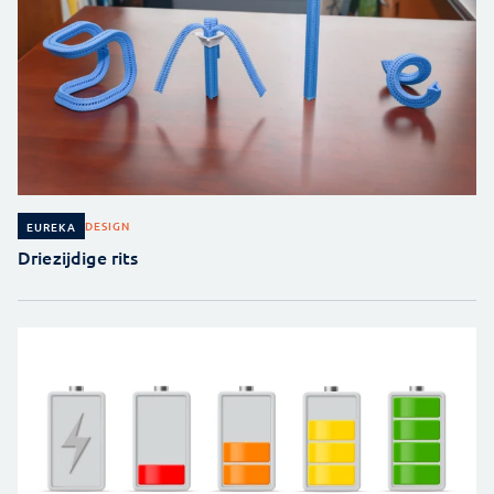
DESIGN
EUREKA
Driezijdige rits