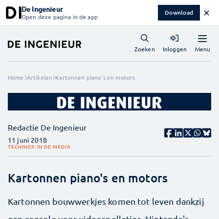
De Ingenieur
✕
Download
Open deze pagina in de app
Menu
Zoeken
Inloggen
Home
Artikelen
Kartonnen piano's en motors
Redactie De Ingenieur
11 juni 2018
TECHNIEK IN DE MEDIA
Kartonnen piano's en motors
Kartonnen bouwwerkjes komen tot leven dankzij
een console voor videospelletjes. Nintendo's