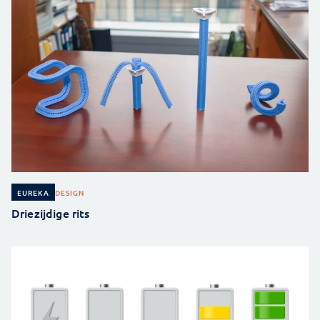
DESIGN
EUREKA
Driezijdige rits