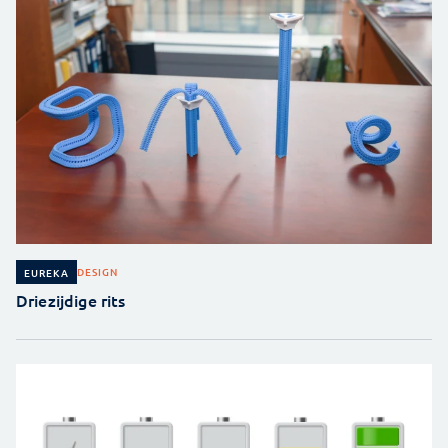
DESIGN
EUREKA
Driezijdige rits