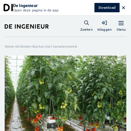
De Ingenieur
✕
Download
Open deze pagina in de app
Menu
Zoeken
Inloggen
Home
Artikelen
Karton met tomatenvezels