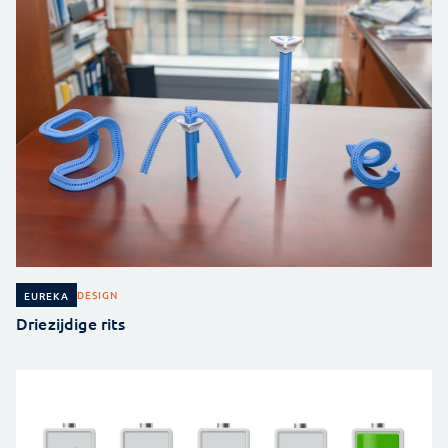
DESIGN
EUREKA
Driezijdige rits