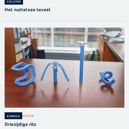
COLUMN
Het nutteloze teveel
DESIGN
EUREKA
Driezijdige rits