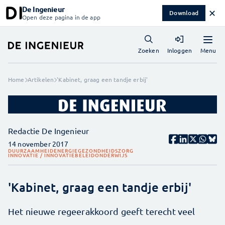
De Ingenieur
✕
Download
Open deze pagina in de app
Menu
Zoeken
Inloggen
Home
Artikelen
'Kabinet, graag een tandje erbij'
Redactie De Ingenieur
14 november 2017
DUURZAAMHEID
ENERGIE
GEZONDHEIDSZORG
INNOVATIE / INNOVATIEBELEID
ONDERWIJS
'Kabinet, graag een tandje erbij'
Het nieuwe regeerakkoord geeft terecht veel