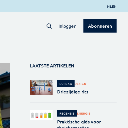
NL
EN
Abonneren
Inloggen
LAATSTE ARTIKELEN
DESIGN
EUREKA
Driezijdige rits
ENERGIE
RECENSIE
Praktische gids voor
thuisbatterijen