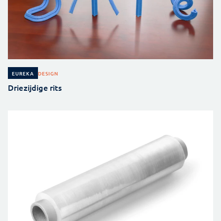
DESIGN
EUREKA
Driezijdige rits