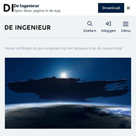
De Ingenieur
✕
Download
Open deze pagina in de app
Menu
Zoeken
Inloggen
Home
Artikelen
Is geo-engineering het antwoord op de opwarming?