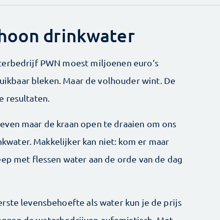
choon drinkwater
terbedrijf PWN moest miljoenen euro’s
bruikbaar bleken. Maar de volhouder wint. De
 resultaten.
even maar de kraan open te draaien om ons
inkwater. Makkelijker kan niet: kom er maar
eep met flessen water aan de orde van de dag
rste levensbehoefte als water kun je de prijs
, zeggen de waterbedrijven eufemistisch. Met