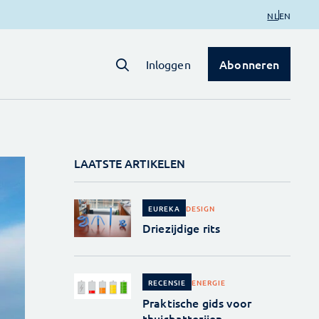
NL
EN
Abonneren
Inloggen
LAATSTE ARTIKELEN
DESIGN
EUREKA
Driezijdige rits
ENERGIE
RECENSIE
Praktische gids voor
thuisbatterijen