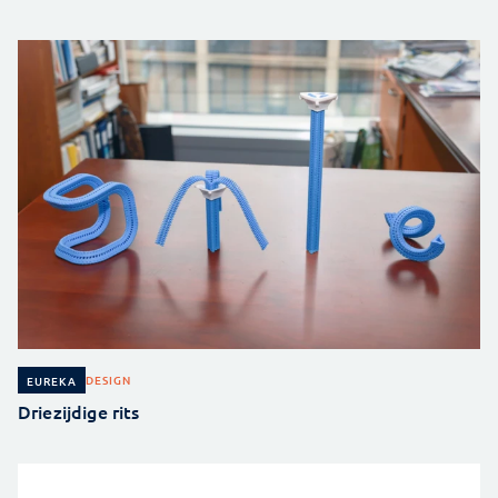
DESIGN
EUREKA
Driezijdige rits