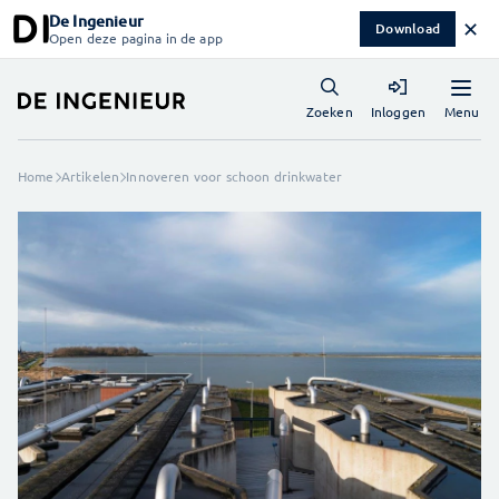
De Ingenieur
✕
Download
Open deze pagina in de app
Menu
Zoeken
Inloggen
Home
Artikelen
Innoveren voor schoon drinkwater