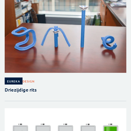
DESIGN
EUREKA
Driezijdige rits