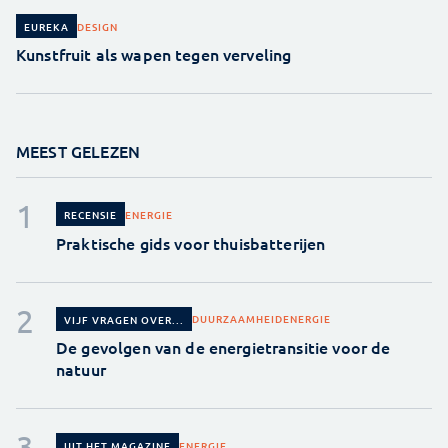
DESIGN
EUREKA
Kunstfruit als wapen tegen verveling
MEEST GELEZEN
ENERGIE
RECENSIE
Praktische gids voor thuisbatterijen
DUURZAAMHEID
ENERGIE
VIJF VRAGEN OVER...
De gevolgen van de energietransitie voor de
natuur
ENERGIE
UIT HET MAGAZINE