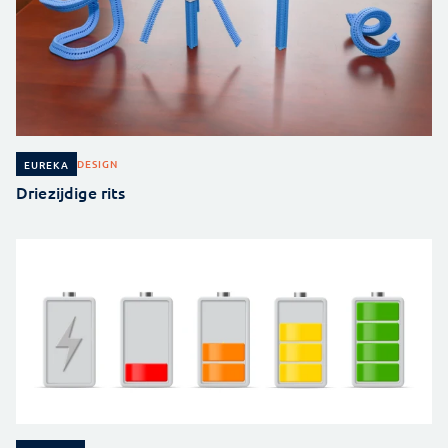
DESIGN
EUREKA
Driezijdige rits