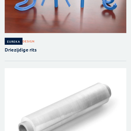
DESIGN
EUREKA
Driezijdige rits