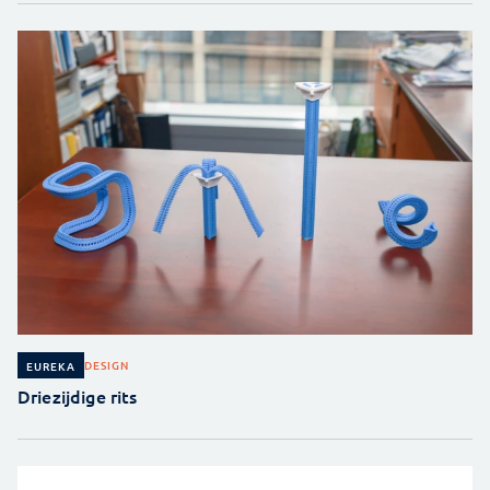
DESIGN
EUREKA
Driezijdige rits