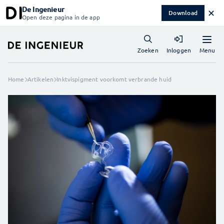
De Ingenieur
✕
Download
Open deze pagina in de app
Menu
Zoeken
Inloggen
Home
Artikelen
Inktvispigment voorkomt verbrande huid