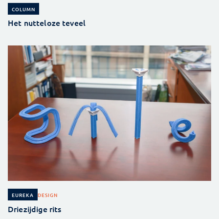
COLUMN
Het nutteloze teveel
DESIGN
EUREKA
Driezijdige rits