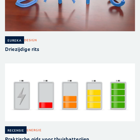
DESIGN
EUREKA
Driezijdige rits
ENERGIE
RECENSIE
Praktische gids voor thuisbatterijen