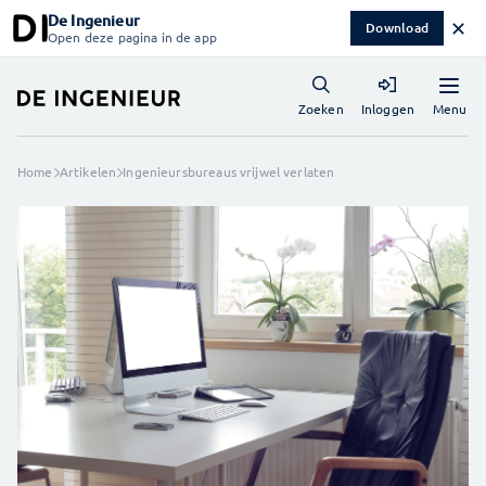
De Ingenieur
✕
Download
Open deze pagina in de app
Menu
Zoeken
Inloggen
Home
Artikelen
Ingenieursbureaus vrijwel verlaten