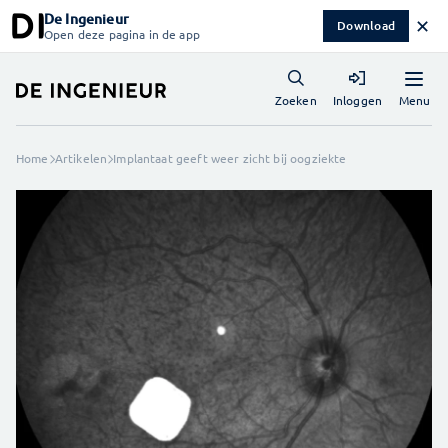
De Ingenieur
✕
Download
Open deze pagina in de app
Menu
Zoeken
Inloggen
Home
Artikelen
Implantaat geeft weer zicht bij oogziekte