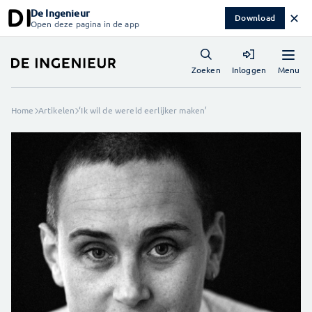
De Ingenieur
✕
Download
Open deze pagina in de app
Menu
Zoeken
Inloggen
Home
Artikelen
‘Ik wil de wereld eerlijker maken’