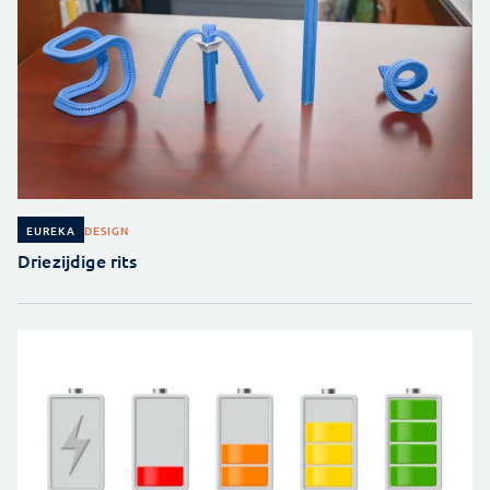
DESIGN
EUREKA
Driezijdige rits