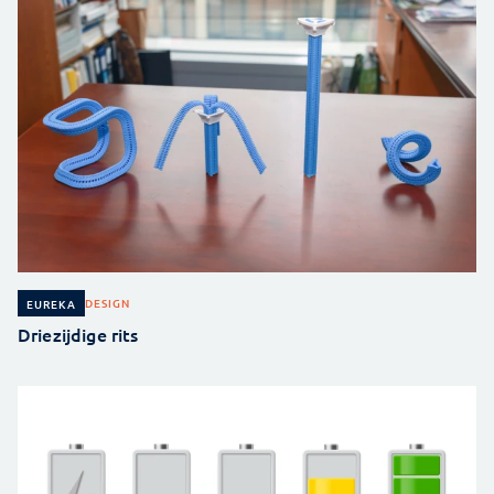
DESIGN
EUREKA
Driezijdige rits