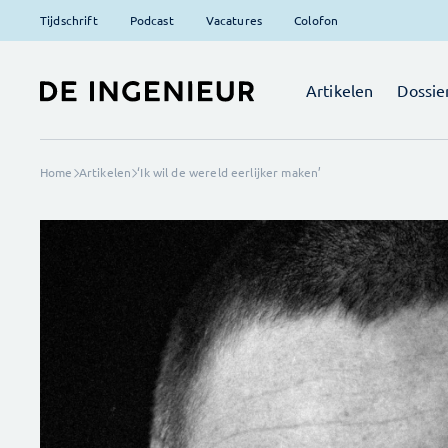
Tijdschrift
Podcast
Vacatures
Colofon
Artikelen
Dossie
Home
Artikelen
‘Ik wil de wereld eerlijker maken’