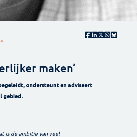
EK
eerlijker maken’
 begeleidt, ondersteunt en adviseert
l gebied.
t is de ambitie van veel