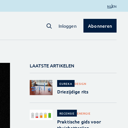
NL
EN
Abonneren
Inloggen
LAATSTE ARTIKELEN
DESIGN
EUREKA
Driezijdige rits
ENERGIE
RECENSIE
Praktische gids voor
thuisbatterijen