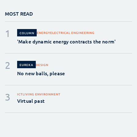
MOST READ
ENERGY
ELECTRICAL ENGINEERING
COLUMN
'Make dynamic energy contracts the norm'
DESIGN
EUREKA
No new balls, please
ICT
LIVING ENVIRONMENT
Virtual past