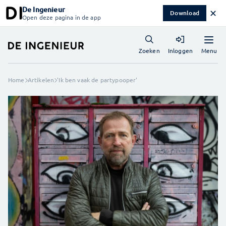
De Ingenieur
✕
Download
Open deze pagina in de app
Menu
Zoeken
Inloggen
Home
Artikelen
'Ik ben vaak de partypooper'