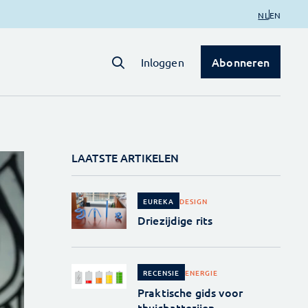
NL
EN
Abonneren
Inloggen
LAATSTE ARTIKELEN
DESIGN
EUREKA
Driezijdige rits
ENERGIE
RECENSIE
Praktische gids voor
thuisbatterijen