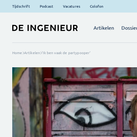
Tijdschrift
Podcast
Vacatures
Colofon
Artikelen
Dossie
Home
Artikelen
'Ik ben vaak de partypooper'