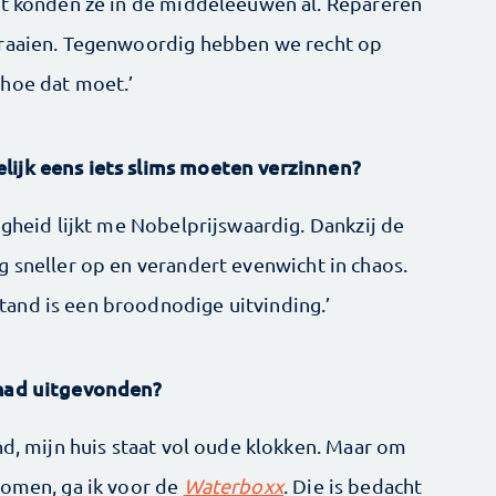
at konden ze in de middeleeuwen al. Repareren
draaien. Tegenwoordig hebben we recht op
 hoe dat moet.’
lijk eens iets slims moeten verzinnen?
igheid lijkt me Nobelprijswaardig. Dankzij de
g sneller op en verandert evenwicht in chaos.
and is een broodnodige uitvinding.’
 had uitgevonden?
nd, mijn huis staat vol oude klokken. Maar om
komen, ga ik voor de
Waterboxx
. Die is bedacht