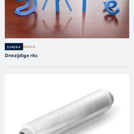
DESIGN
EUREKA
Driezijdige rits