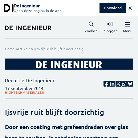
De Ingenieur
✕
Download
Open deze pagina in de app
Menu
Zoeken
Inloggen
Home
Artikelen
Ijsvrije ruit blijft doorzichtig
Redactie De Ingenieur
17 september 2014
HIGHTECH
MATERIALEN
Ijsvrije ruit blijft doorzichtig
Door een coating met grafeendraden over glas
heen te spuiten, is ontdooien voortaan een