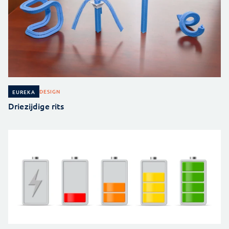
DESIGN
EUREKA
Driezijdige rits