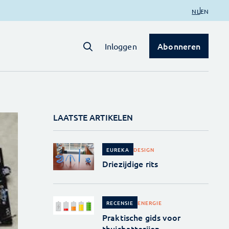
NL
EN
Abonneren
Inloggen
LAATSTE ARTIKELEN
DESIGN
EUREKA
Driezijdige rits
ENERGIE
RECENSIE
Praktische gids voor
thuisbatterijen