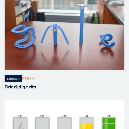
DESIGN
EUREKA
Driezijdige rits