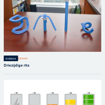
DESIGN
EUREKA
Driezijdige rits