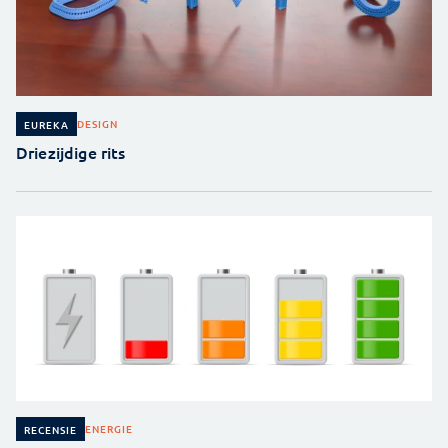
DESIGN
EUREKA
Driezijdige rits
ENERGIE
RECENSIE