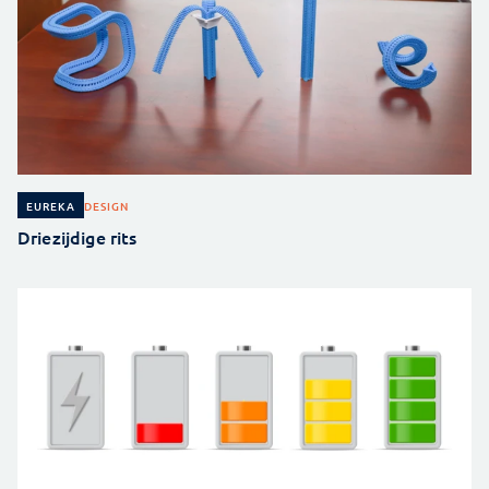
DESIGN
EUREKA
Driezijdige rits