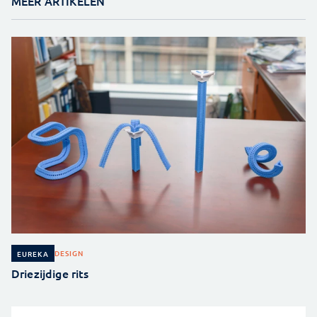
MEER ARTIKELEN
DESIGN
EUREKA
Driezijdige rits