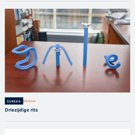
DESIGN
EUREKA
Driezijdige rits