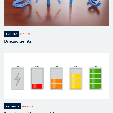
DESIGN
EUREKA
Driezijdige rits
ENERGIE
RECENSIE