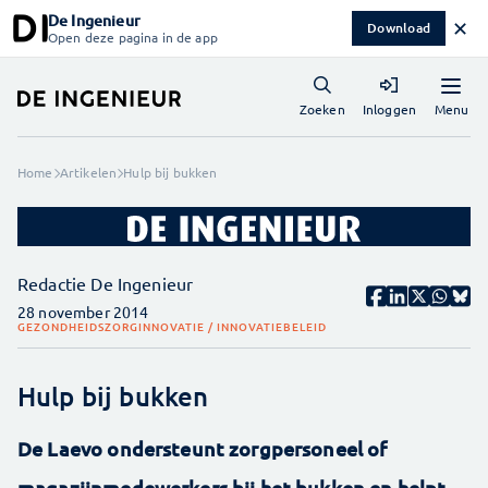
De Ingenieur
✕
Download
Open deze pagina in de app
Menu
Zoeken
Inloggen
Home
Artikelen
Hulp bij bukken
Redactie De Ingenieur
28 november 2014
GEZONDHEIDSZORG
INNOVATIE / INNOVATIEBELEID
Hulp bij bukken
De Laevo ondersteunt zorgpersoneel of
magazijnmedewerkers bij het bukken en helpt